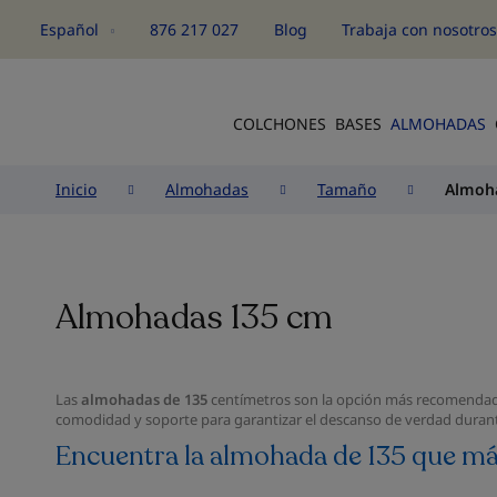
Español
876 217 027
Blog
Trabaja con nosotro
Idioma
COLCHONES
BASES
ALMOHADAS
Inicio
Almohadas
Tamaño
Almoh
Almohadas 135 cm
Las
almohadas de 135
centímetros son la opción más recomendada
comodidad y soporte para garantizar el descanso de verdad duran
Encuentra la almohada de 135 que má