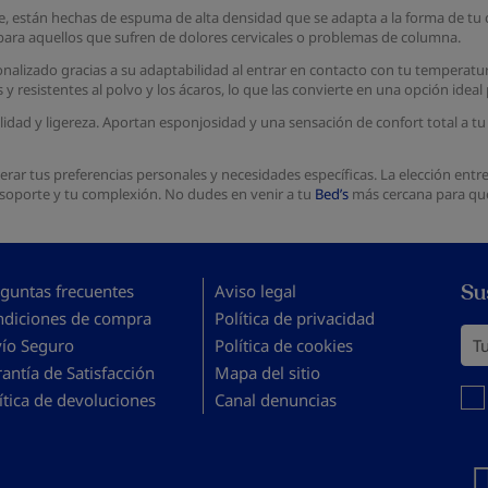
le, están hechas de espuma de alta densidad que se adapta a la forma de tu
o para aquellos que sufren de dolores cervicales o problemas de columna.
lizado gracias a su adaptabilidad al entrar en contacto con tu temperatura 
 resistentes al polvo y los ácaros, lo que las convierte en una opción ideal
lidad y ligereza. Aportan esponjosidad y una sensación de confort total a tu 
erar tus preferencias personales y necesidades específicas. La elección entr
 soporte y tu complexión. No dudes en venir a tu
Bed’s
más cercana para que
Su
guntas frecuentes
Aviso legal
ndiciones de compra
Política de privacidad
Tu 
vío Seguro
Política de cookies
antía de Satisfacción
Mapa del sitio
Debe
ítica de devoluciones
Canal denuncias