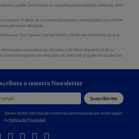
 cabeza y cuello, brindando un soporte personalizado. Además, este
corporal. El látex es un material natural y transpirable que ofrece
 para personas alérgicas.
descanso. Son ligeras, transpirables y fáciles de mantener, ya que
e almohadas viscoelásticas, de látex o de fibra dependerá de tu
 nuestros expertos en descanso te asesoren y guíen en la elección.
scríbete a nuestra Newsletter
email
Suscribirme
s aceptar la política de privacidad
Deseo recibir información comercial personalizada por email según
la
Política de Privacidad