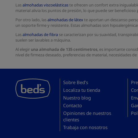
Las
almohadas viscoelásticas
te ofrecen un confort extra inigualab
material alivia los puntos de presión, lo que puede ser beneficios
Por otro lado, las
almohadas de látex
te aportan un descanso persona
un soporte firme y resistente. Estas almohadas son hipoalergénicas y
Las
almohadas de fibra
se caracterizan por su suavidad, transpirabi
suelen ser lavables a máquina.
Al elegir
una almohada de 135 centímetros
, es importante consid
nivel de firmeza deseado, preferencias de material, necesidades de
Sobre Bed’s
Pre
Localiza tu tienda
Co
Nuestro blog
En
Contacto
Gar
Opiniones de nuestros
Pol
clientes
Trabaja con nosotros