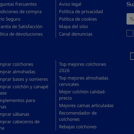
Su
guntas frecuentes
Aviso legal
ndiciones de compra
Política de privacidad
Tu 
vío Seguro
Política de cookies
antía de Satisfacción
Mapa del sitio
Debe
ítica de devoluciones
Canal denuncias
mprar colchones
Top mejores colchones
2026
mprar almohadas
Top mejores almohadas
mprar bases y somieres
cervicales
mprar colchón y canapé
Mejor colchón calidad-
ase
precio
mplementos para
Mejores camas articuladas
mas
Recomendador de
mprar sábanas
colchones
mprar cabeceros de
Rebajas colchones
ma