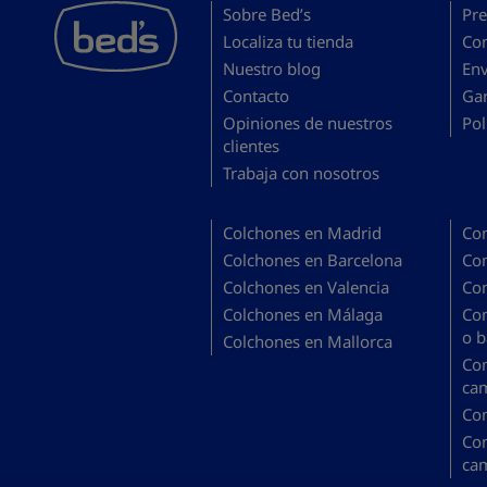
Sobre Bed’s
Pre
Localiza tu tienda
Co
Nuestro blog
En
Contacto
Gar
Opiniones de nuestros
Pol
clientes
Trabaja con nosotros
Colchones en Madrid
Co
Colchones en Barcelona
Co
Colchones en Valencia
Co
Colchones en Málaga
Co
o b
Colchones en Mallorca
Co
ca
Co
Co
ca