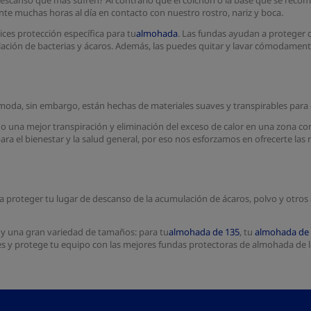
descanso que más sufren? Al contrario que el colchón o la base que se rec
te muchas horas al día en contacto con nuestro rostro, nariz y boca.
ces protección específica para tu
almohada
. Las fundas ayudan a proteger 
mulación de bacterias y ácaros. Además, las puedes quitar y lavar cómodame
oda, sin embargo, están hechas de materiales suaves y transpirables para 
o una mejor transpiración y eliminación del exceso de calor en una zona c
a el bienestar y la salud general, por eso nos esforzamos en ofrecerte las
 proteger tu lugar de descanso de la acumulación de ácaros, polvo y otros a
s, y una gran variedad de tamaños: para tu
almohada de 135
, tu
almohada de
s y protege tu equipo con las mejores fundas protectoras de almohada de 