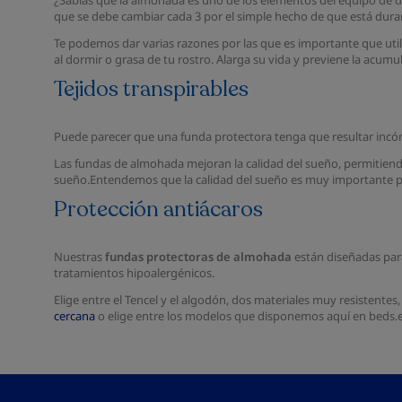
¿Sabías que la almohada es uno de los elementos del equipo de 
que se debe cambiar cada 3 por el simple hecho de que está duran
Te podemos dar varias razones por las que es importante que utili
al dormir o grasa de tu rostro. Alarga su vida y previene la acu
Tejidos transpirables
Puede parecer que una funda protectora tenga que resultar incóm
Las fundas de almohada mejoran la calidad del sueño, permitiend
sueño.Entendemos que la calidad del sueño es muy importante par
Protección antiácaros
Nuestras
fundas protectoras de almohada
están diseñadas para
tratamientos hipoalergénicos.
Elige entre el Tencel y el algodón, dos materiales muy resistente
cercana
o elige entre los modelos que disponemos aquí en beds.e