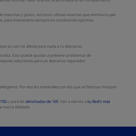
omienda renovar cada 10 años, la almohada es un complemento
de manchas y polvo, así como células muertas que elimina tu piel
nte, para mantenerla siempre en condiciones óptimas.
que su uso no afecte para nada a tu descanso.
oncreta. Esto puede ayudar a prevenir problemas de
 mejores soluciones para un descanso reparador.
lérgenos. Por eso los materiales con los que se fabrican incluyen
 150
o para las
almohadas de 105
. Ven a vernos a
tu Bed’s más
la marca Adalada.