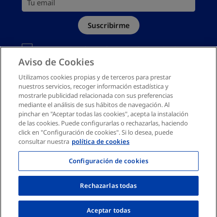
Mapa del sitio
Suscribirme
Canal denuncias
Debes aceptar la política de privacidad
Deseo recibir información comercial personalizada por
Aviso de Cookies
email según la
Política de Privacidad
Utilizamos cookies propias y de terceros para prestar
nuestros servicios, recoger información estadística y
mostrarle publicidad relacionada con sus preferencias
mediante el análisis de sus hábitos de navegación. Al
pinchar en "Aceptar todas las cookies", acepta la instalación
de las cookies. Puede configurarlas o rechazarlas, haciendo
click en "Configuración de cookies". Si lo desea, puede
consultar nuestra
política de cookies
Configuración de cookies
Rechazarlas todas
Aceptar todas