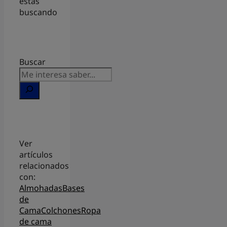
estás
buscando
Buscar
Ver
artículos
relacionados
con:
Almohadas
Bases
de
Cama
Colchones
Ropa
de cama