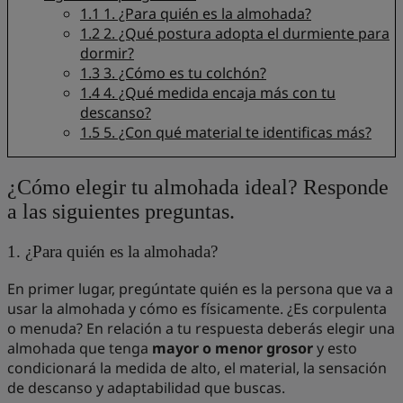
1.1
1. ¿Para quién es la almohada?
1.2
2. ¿Qué postura adopta el durmiente para
dormir?
1.3
3. ¿Cómo es tu colchón?
1.4
4. ¿Qué medida encaja más con tu
descanso?
1.5
5. ¿Con qué material te identificas más?
¿Cómo elegir tu almohada ideal? Responde
a las siguientes preguntas.
1. ¿Para quién es la almohada?
En primer lugar, pregúntate quién es la persona que va a
usar la almohada y cómo es físicamente. ¿Es corpulenta
o menuda? En relación a tu respuesta deberás elegir una
almohada que tenga
mayor o menor grosor
y esto
condicionará la medida de alto, el material, la sensación
de descanso y adaptabilidad que buscas.