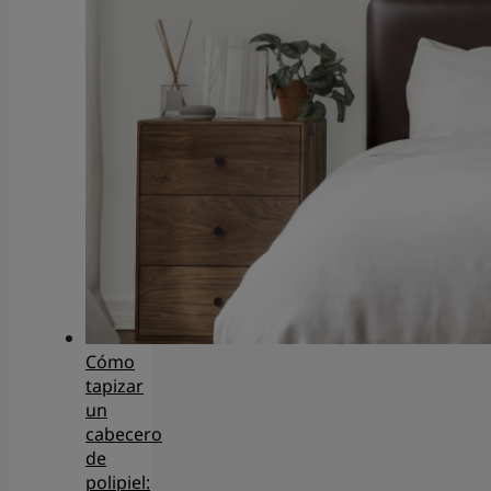
Cómo
tapizar
un
cabecero
de
polipiel: