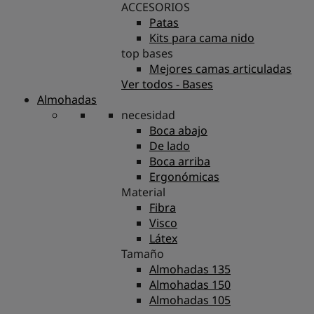
ACCESORIOS
Patas
Kits para cama nido
top bases
Mejores camas articuladas
Ver todos - Bases
Almohadas
necesidad
Boca abajo
De lado
Boca arriba
Ergonómicas
Material
Fibra
Visco
Látex
Tamaño
Almohadas 135
Almohadas 150
Almohadas 105