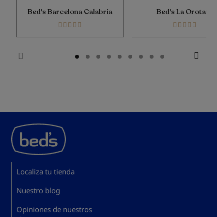
conditions. Highly
Bed's Barcelona Calabria
Bed's La Orotava
recommended :)
100%
100%
Localiza tu tienda
Nuestro blog
Opiniones de nuestros