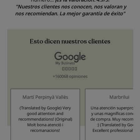
"Nuestros clientes nos conocen, nos valoran y
nos recomiendan. La mejor garantía de éxito"
Esto dicen nuestros clientes
98.396%
+160068 opiniones
Martí Perpinyà Vallès
Marbrilui
(Translated by Google) Very
Una atención superprofes
good attention and
y unas magníficas condic
recommendations! (Original)
de compra. Muy recomend
Molt bona atenció i
:) (Translated by Google)
recomanacions!
Excellent professional ser
and fantastic purchas