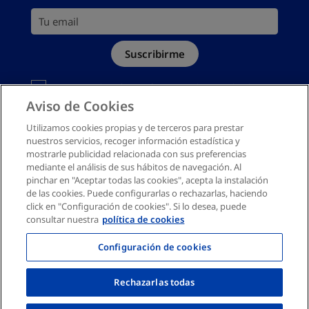
Política de cookies
Tu email
Mapa del sitio
Suscribirme
Canal denuncias
Debes aceptar la política de privacidad
Deseo recibir información comercial personalizada por
Aviso de Cookies
email según la
Política de Privacidad
Utilizamos cookies propias y de terceros para prestar
nuestros servicios, recoger información estadística y
mostrarle publicidad relacionada con sus preferencias
mediante el análisis de sus hábitos de navegación. Al
pinchar en "Aceptar todas las cookies", acepta la instalación
de las cookies. Puede configurarlas o rechazarlas, haciendo
click en "Configuración de cookies". Si lo desea, puede
consultar nuestra
política de cookies
Configuración de cookies
Rechazarlas todas