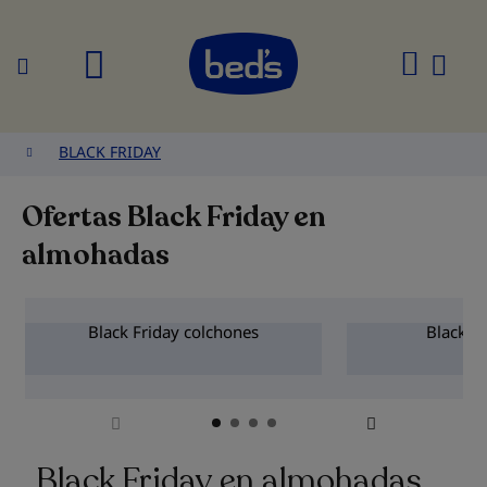
Buscar
Mi
cesta
BLACK FRIDAY
Ofertas Black Friday en
almohadas
Black Friday colchones
Black Fr
Black Friday en almohadas