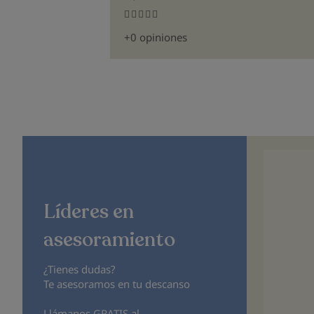
n
Bed's Tortosa
0%
+0 opiniones
100%
Líderes en
asesoramiento
¿Tienes dudas?
Te asesoramos en tu descanso
Llámanos GRATIS al