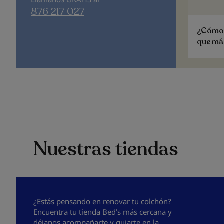
876 217 027
¿Cómo e
que más
Nuestras tiendas
¿Estás pensando en renovar tu colchón?
Encuentra tu tienda Bed’s más cercana y
déjanos acompañarte y guiarte en la