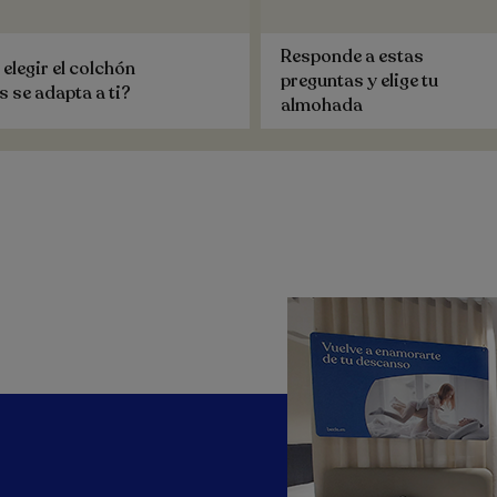
Responde a estas
legir el colchón
preguntas y elige tu
 se adapta a ti?
almohada