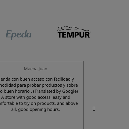
Maena Juan
Guiller
ienda con buen acceso con facilidad y
Cati es un encan
odidad para probar productos y sobre
cariño y mucha p
en horario . (Translated by Google)
excelente y 
A store with good access, easy and
¡Muchísimas gracias po
fortable to try on products, and above
by Google) Cati i
all, good opening hours.
with great care 
service was ex
superb. Tha