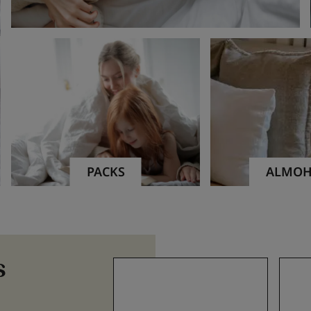
PACKS
ALMOH
s