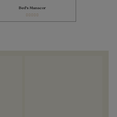
Bed's Manacor
Bed
100%