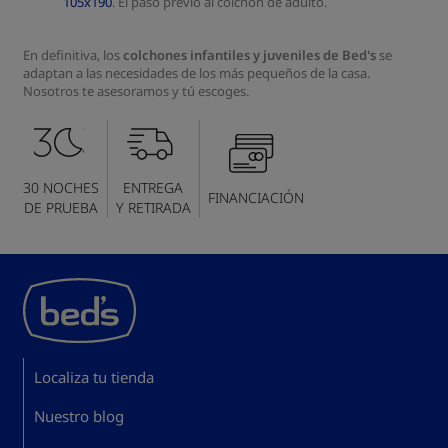
105x190
. El paso previo al colchón de adulto.
En definitiva, los
colchones infantiles y juveniles de Bed's
se
adaptan a las necesidades de los más pequeños de la casa.
Nosotros te asesoramos y tú escoges.
30 NOCHES
ENTREGA
FINANCIACIÓN
DE PRUEBA
Y RETIRADA
Localiza tu tienda
Nuestro blog