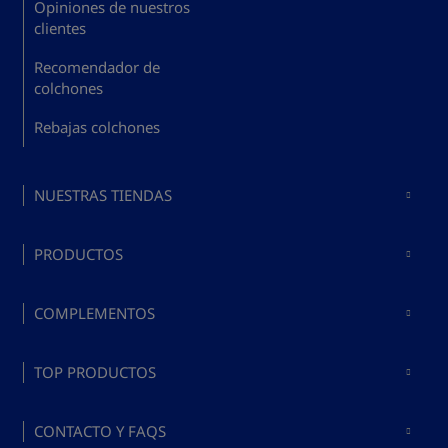
Opiniones de nuestros
clientes
Recomendador de
colchones
Rebajas colchones
NUESTRAS TIENDAS
Colchones en Madrid
PRODUCTOS
Colchones en Barcelona
Comprar colchones
Colchones en Valencia
COMPLEMENTOS
Comprar bases y somieres
Colchones en Málaga
Comprar almohadas
Comprar colchón y canapé
TOP PRODUCTOS
Colchones en Mallorca
Complementos para
o base
Top mejores colchones
camas
CONTACTO Y FAQS
2026