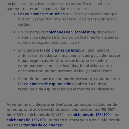
mejor se adapte a lo que necesite tu cuerpo. No obstante, te
hacemos un resumen para ayudarte a escoger:
Los colchones de muelles
son ideales para personas que
buscan un soporte firme, adaptabilidad, transpirabilidad y
calidad.
Por su parte, los
colchones de viscoelástica
, gracias a su
material, se adaptan a tu cuerpo perfectamente. Y si tienes
dolores de espalda, estos son para ti.
En cuanto a los
colchones de látex
,
al igual que los
anteriores, se adaptan muy bien al cuerpo y además son
hipoalergénicos. Verás que son los que se suelen
combinar con camas articuladas, ideal si buscas un
descanso totalmente personalizable y confort extra.
Y por último, pero no menos interesante, contamos con
los
colchones de espumación
y Bultex. La última
tecnología de espumación en el mundo del descanso.
Además, no olvides que en Bed’s contamos con colchones de
todos los tahttps://www.beds.es/colchones/tamano/90-190?
bm=1809">colchones de 90x190, los
colchones de 135x190
o los
colchones de 150x190
, ¡todos en nuestra web o en cualquier da
nuestras
tiendas de colchones
!