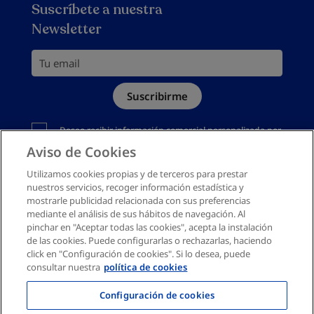
Garantía de Satisfacción
articuladas
Suscríbete a nuestra
Política de privacidad
Newsletter
Política de devoluciones
Política de cookies
Tu email
Mapa del sitio
Suscribirme
Canal denuncias
Debes aceptar la política de privacidad
Deseo recibir información comercial personalizada por
email según la
Política de Privacidad
Aviso de Cookies
Utilizamos cookies propias y de terceros para prestar
nuestros servicios, recoger información estadística y
mostrarle publicidad relacionada con sus preferencias
mediante el análisis de sus hábitos de navegación. Al
pinchar en "Aceptar todas las cookies", acepta la instalación
de las cookies. Puede configurarlas o rechazarlas, haciendo
click en "Configuración de cookies". Si lo desea, puede
consultar nuestra
política de cookies
Configuración de cookies