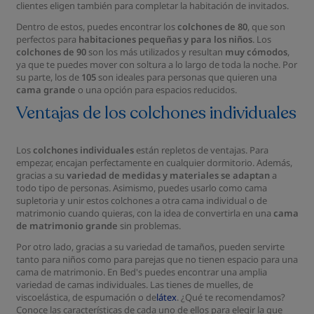
clientes eligen también para completar la habitación de invitados.
Dentro de estos, puedes encontrar los
colchones de 80
, que son
perfectos para
habitaciones pequeñas y para los niños
. Los
colchones de 90
son los más utilizados y resultan
muy cómodos
,
ya que te puedes mover con soltura a lo largo de toda la noche. Por
su parte, los de
105
son ideales para personas que quieren una
cama grande
o una opción para espacios reducidos.
Ventajas de los colchones individuales
Los
colchones individuales
están repletos de ventajas. Para
empezar, encajan perfectamente en cualquier dormitorio. Además,
gracias a su
variedad de medidas y materiales se adaptan
a
todo tipo de personas. Asimismo, puedes usarlo como cama
supletoria y unir estos colchones a otra cama individual o de
matrimonio cuando quieras, con la idea de convertirla en una
cama
de matrimonio grande
sin problemas.
Por otro lado, gracias a su variedad de tamaños, pueden servirte
tanto para niños como para parejas que no tienen espacio para una
cama de matrimonio. En Bed's puedes encontrar una amplia
variedad de camas individuales. Las tienes de muelles, de
viscoelástica, de espumación o de
látex
. ¿Qué te recomendamos?
Conoce las características de cada uno de ellos para elegir la que