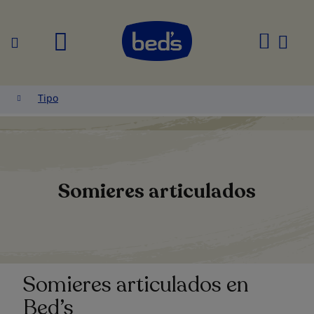
Buscar
Mi
cesta
Tipo
Somieres articulados
Somieres articulados en
Bed’s