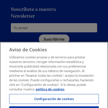
Trabaja con nosotros
Aviso legal
Mejores camas articuladas
Garantía de Satisfacción
Suscríbete a nuestra
Política de privacidad
Newsletter
Política de devoluciones
Política de cookies
Tu email
Mapa del sitio
Suscribirme
Canal denuncias
Aviso de Cookies
Debes aceptar la política de privacidad
Deseo recibir información comercial personalizada por
email según la
Política de Privacidad
Utilizamos cookies propias y de terceros para prestar
nuestros servicios, recoger información estadística y
mostrarle publicidad relacionada con sus preferencias
mediante el análisis de sus hábitos de navegación. Al
pinchar en "Aceptar todas las cookies", acepta la instalación
de las cookies. Puede configurarlas o rechazarlas, haciendo
click en "Configuración de cookies". Si lo desea, puede
consultar nuestra
política de cookies
Configuración de cookies