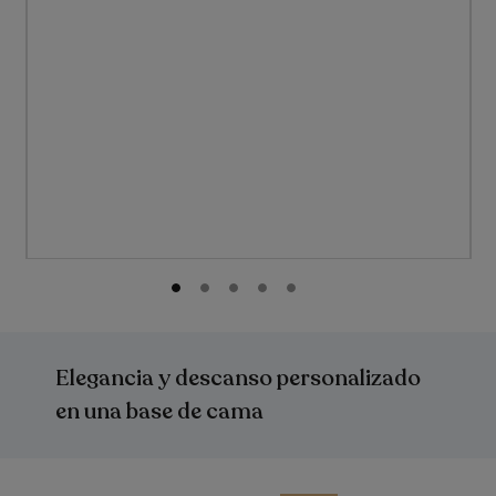
Saltar
al
comienzo
Elegancia y descanso personalizado
de
la
en una base de cama
galería
de
imágenes