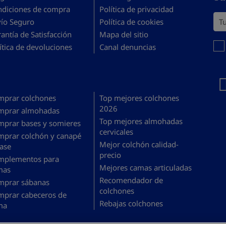
ndiciones de compra
Política de privacidad
Tu 
vío Seguro
Política de cookies
antía de Satisfacción
Mapa del sitio
Debe
ítica de devoluciones
Canal denuncias
mprar colchones
Top mejores colchones
2026
mprar almohadas
Top mejores almohadas
mprar bases y somieres
cervicales
mprar colchón y canapé
Mejor colchón calidad-
ase
precio
mplementos para
Mejores camas articuladas
mas
Recomendador de
mprar sábanas
colchones
mprar cabeceros de
Rebajas colchones
ma