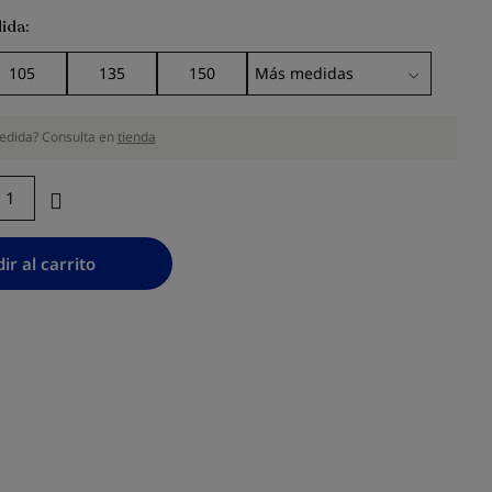
ida
105
135
150
edida? Consulta en
tienda
ir al carrito