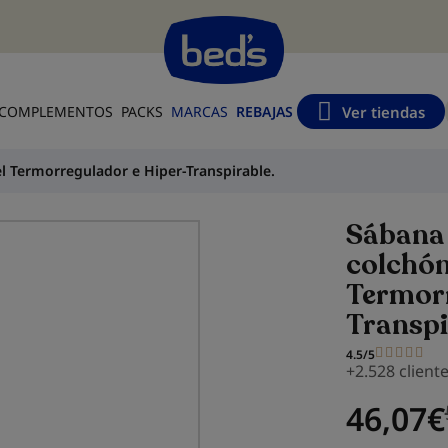
s
Ver tiendas
COMPLEMENTOS
PACKS
MARCAS
REBAJAS
l Termorregulador e Hiper-Transpirable.
Sábana 
colchón
Termorr
Transpi
4.5/5
+2.528 client
46,07
€