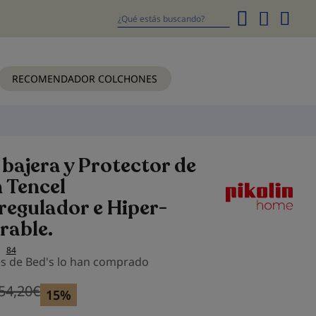
Mi
cesta
Buscar
RECOMENDADOR COLCHONES
bajera y Protector de
 Tencel
egulador e Hiper-
rable.
84
es de Bed's lo han comprado
54,20
€
Precio anterior
Precio anterior 54,20
€
15%