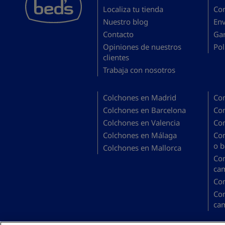
Localiza tu tienda
Co
Nuestro blog
En
Contacto
Gar
Opiniones de nuestros
Pol
clientes
Trabaja con nosotros
Colchones en Madrid
Co
Colchones en Barcelona
Co
Colchones en Valencia
Co
Colchones en Málaga
Co
o b
Colchones en Mallorca
Co
ca
Co
Co
ca