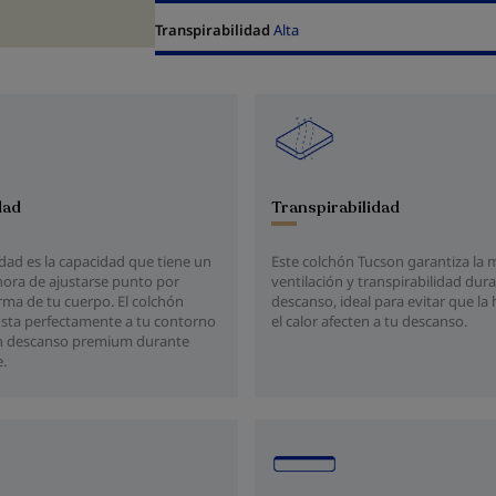
Transpirabilidad
Alta
dad
Transpirabilidad
dad es la capacidad que tiene un
Este colchón Tucson garantiza la
hora de ajustarse punto por
ventilación y transpirabilidad dura
rma de tu cuerpo. El colchón
descanso, ideal para evitar que l
usta perfectamente a tu contorno
el calor afecten a tu descanso.
un descanso premium durante
.