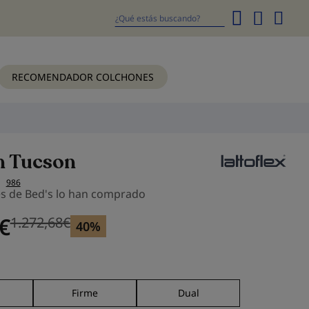
Mi
cesta
Buscar
RECOMENDADOR COLCHONES
n Tucson
986
es de Bed's lo han comprado
€
1.272,68
€
Precio anterior
Precio anterior 1.272,68
€
40%
Firme
Dual