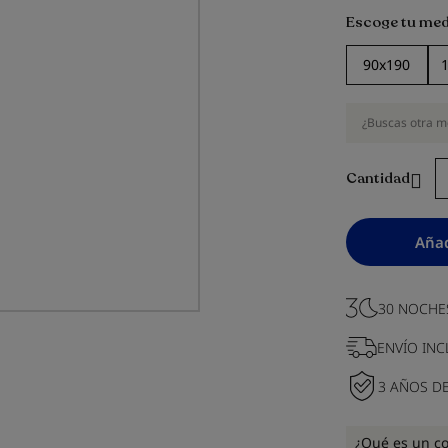
Escoge tu med
90x190
¿Buscas otra m
Cantidad
Añad
30 NOCHE
ENVÍO INC
3 AÑOS D
¿Qué es un co