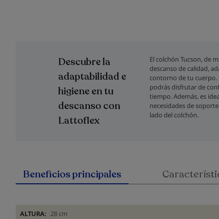
Saltar
al
comienzo
El colchón Tucson, de m
Descubre la
de
descanso de calidad, a
la
adaptabilidad e
contorno de tu cuerpo. G
galería
podrás disfrutar de c
higiene en tu
de
tiempo. Además, es idea
imágenes
descanso con
necesidades de soporte:
lado del colchón.
Lattoflex
Beneficios principales
Característi
ALTURA:
28 cm