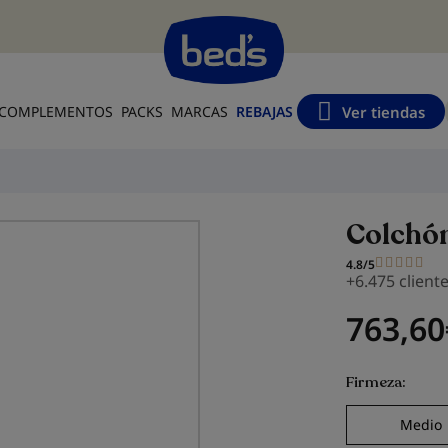
s
Ver tiendas
COMPLEMENTOS
PACKS
MARCAS
REBAJAS
Colchó
4.8/5
+6.475 client
763,60
Firmeza
Medio