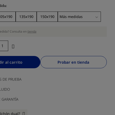
ida
105x190
135x190
150x190
edida? Consulta en
tienda
ir al carrito
Probar en tienda
S DE PRUEBA
LUIDO
E GARANTÍA
lchón dual?