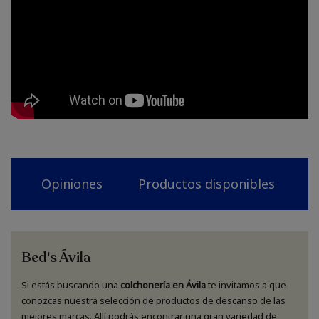
Opiniones
Productos disponibles
N
Bed's Ávila
Si estás buscando una
colchonería en Ávila
te invitamos a que
conozcas nuestra selección de productos de descanso de las
mejores marcas. Allí podrás encontrar una gran variedad de