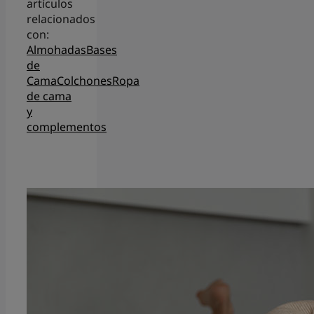
artículos
relacionados
con:
Almohadas
Bases
de
Cama
Colchones
Ropa
de cama
y
complementos