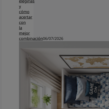
elegirlas
y
cómo
acertar
con
la
mejor
combinación
06/07/2026