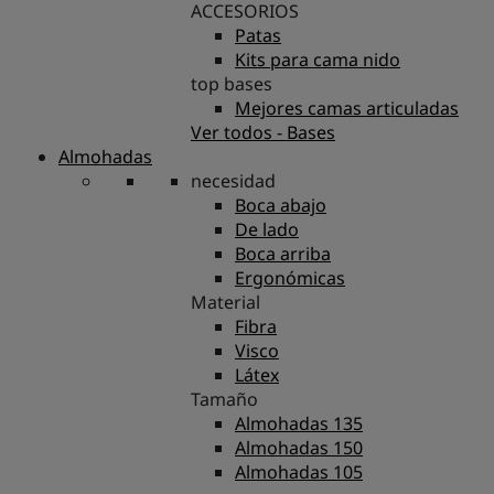
ACCESORIOS
Patas
Kits para cama nido
top bases
Mejores camas articuladas
Ver todos - Bases
Almohadas
necesidad
Boca abajo
De lado
Boca arriba
Ergonómicas
Material
Fibra
Visco
Látex
Tamaño
Almohadas 135
Almohadas 150
Almohadas 105