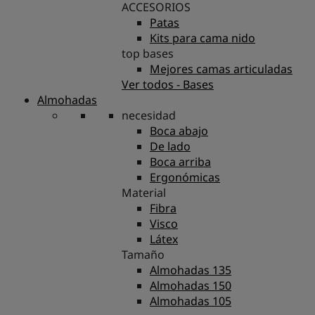
ACCESORIOS
Patas
Kits para cama nido
top bases
Mejores camas articuladas
Ver todos - Bases
Almohadas
necesidad
Boca abajo
De lado
Boca arriba
Ergonómicas
Material
Fibra
Visco
Látex
Tamaño
Almohadas 135
Almohadas 150
Almohadas 105