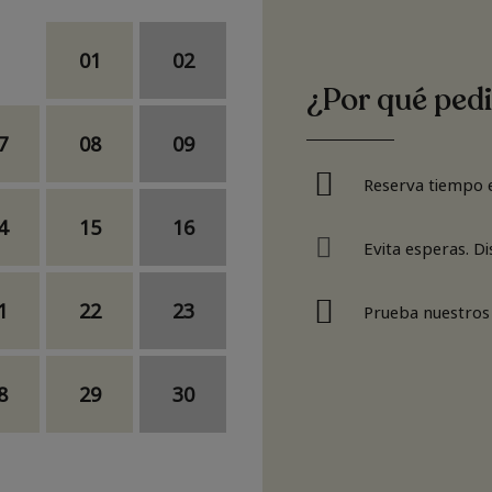
01
02
¿Por qué pedi
7
08
09
Reserva tiempo e
4
15
16
Evita esperas. D
1
22
23
Prueba nuestros
8
29
30