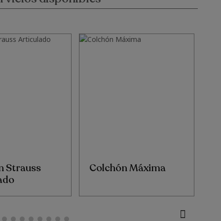
n Strauss
Colchón Máxima
C
ado