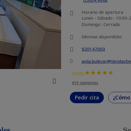
05004 Ávila
Horario de apertura
Lunes - Sábado : 10:00-
Domingo : Cerrado
Idiomas disponibles
920147003
avila.bulevar@tiendasbe
(4.9/5)
419 opiniones
Pedir cita
¿Cómo 
les
Se