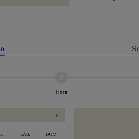
ia
So
2
Hora
E.
SÁB.
DOM.