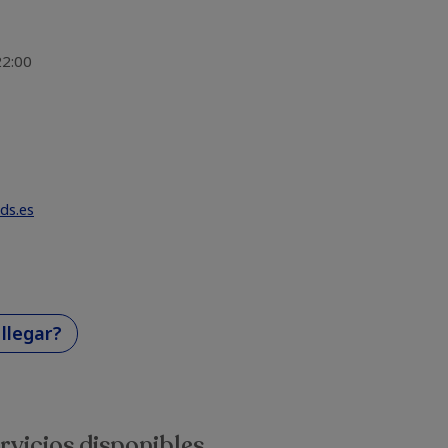
22:00
ds.es
llegar?
rvicios disponibles