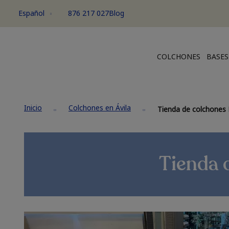
Español
876 217 027
Blog
COLCHONES
BASES
Inicio
Colchones en Ávila
Tienda de colchones 
Tienda 