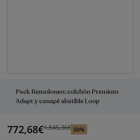
Saltar
al
comienzo
Pack Remoloneo: colchón Premium
de
la
Adapt y canapé abatible Loop
galería
de
imágenes
772,68
€
1.545,36
€
Precio anterior
Precio anterior 1.545,36
€
50%