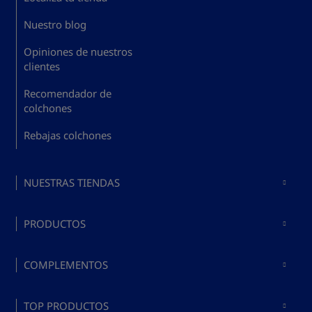
Nuestro blog
Opiniones de nuestros
clientes
Recomendador de
colchones
Rebajas colchones
NUESTRAS TIENDAS
Colchones en Madrid
PRODUCTOS
Colchones en Barcelona
Comprar colchones
Colchones en Valencia
COMPLEMENTOS
Comprar bases y somieres
Colchones en Málaga
Comprar almohadas
Comprar colchón y canapé
TOP PRODUCTOS