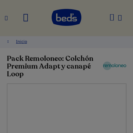
Buscar
Mi
cesta
Inicio
Pack Remoloneo: Colchón
Premium Adapt y canapé
Loop
Saltar
al
final
de
la
galería
de
imágenes