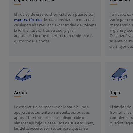
Tu nuevo colc
El núcleo de este colchón está compuesto por
vacío para c
espuma técnica
de alta densidad, un material
mantenerlo e
celular de alta resiliencia (capacidad de volver a
higiene y oc
la forma natural tras su uso) y gran
Desenvuélvel
adaptabilidad que te permitirá remolonear a
asiente corr
gusto toda la noche.
del mejor des
Arcón
Tapa
La estructura de madera del abatible Loop
El tirador de
apoya directamente en el suelo, así puedes
frontal, y lo
aprovechar todo el espacio disponible de
completa ape
almacenaje bajo la base. Dos de sus esquinas,
puedas llega
las del cabecero, son rectas para ajustarse