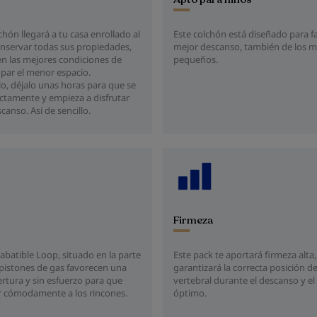
hón llegará a tu casa enrollado al
Este colchón está diseñado para f
onservar todas sus propiedades,
mejor descanso, también de los 
n las mejores condiciones de
pequeños.
upar el menor espacio.
o, déjalo unas horas para que se
ectamente y empieza a disfrutar
canso. Así de sencillo.
Firmeza
Este pack te aportará firmeza alta
l abatible Loop, situado en la parte
garantizará la correcta posición 
s pistones de gas favorecen una
vertebral durante el descanso y el
rtura y sin esfuerzo para que
óptimo.
r cómodamente a los rincones.