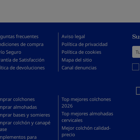
Su
guntas frecuentes
Aviso legal
ndiciones de compra
Política de privacidad
Tu 
vío Seguro
Política de cookies
antía de Satisfacción
Mapa del sitio
Debe
ítica de devoluciones
Canal denuncias
mprar colchones
Top mejores colchones
2026
mprar almohadas
Top mejores almohadas
mprar bases y somieres
cervicales
mprar colchón y canapé
Mejor colchón calidad-
ase
precio
mplementos para