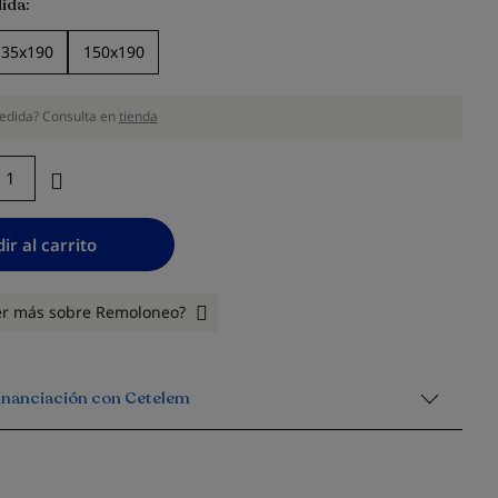
ida
135x190
150x190
edida? Consulta en
tienda
ir al carrito
er más sobre Remoloneo?
financiación con Cetelem