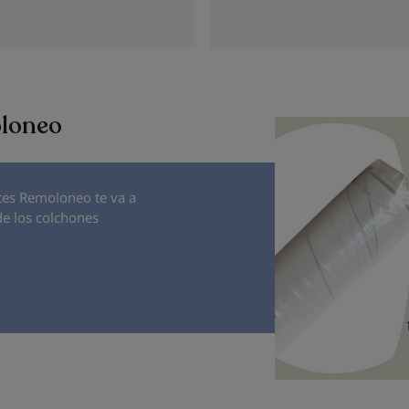
oloneo
ces Remoloneo te va a
de los colchones