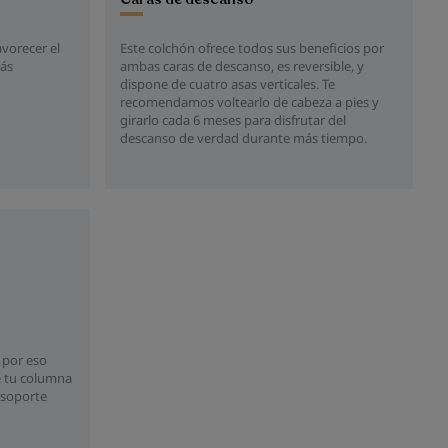
avorecer el
Este colchón ofrece todos sus beneficios por
más
ambas caras de descanso, es reversible, y
dispone de cuatro asas verticales. Te
recomendamos voltearlo de cabeza a pies y
girarlo cada 6 meses para disfrutar del
descanso de verdad durante más tiempo.
, por eso
de tu columna
 soporte