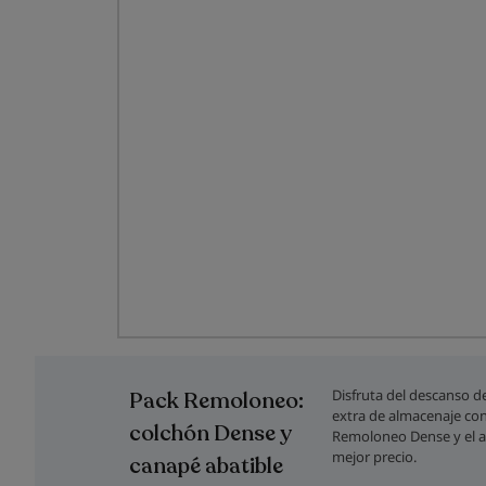
Saltar
al
comienzo
Disfruta del descanso d
Pack Remoloneo:
de
extra de almacenaje co
la
colchón Dense y
Remoloneo Dense y el ab
galería
mejor precio.
canapé abatible
de
imágenes