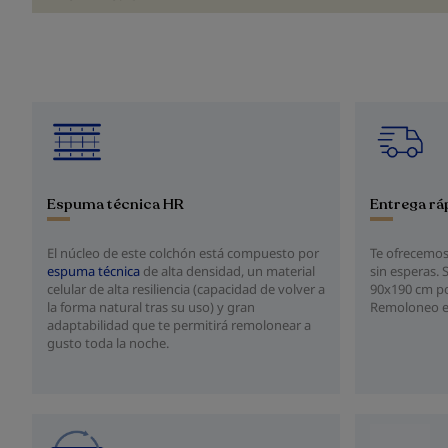
Entrega rá
Espuma técnica HR
Te ofrecemos
El núcleo de este colchón está compuesto por
sin esperas. 
espuma técnica
de alta densidad, un material
90x190 cm po
celular de alta resiliencia (capacidad de volver a
Remoloneo en 
la forma natural tras su uso) y gran
adaptabilidad que te permitirá remolonear a
gusto toda la noche.