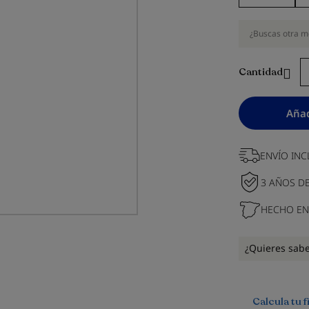
¿Buscas otra m
Cantidad
Añad
ENVÍO INC
3 AÑOS D
HECHO EN
¿Quieres sab
Calcula tu 