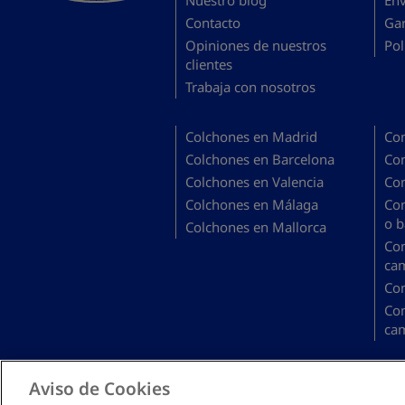
Nuestro blog
En
Contacto
Gar
Opiniones de nuestros
Pol
clientes
Trabaja con nosotros
Colchones en Madrid
Co
Colchones en Barcelona
Co
Colchones en Valencia
Co
Colchones en Málaga
Co
o b
Colchones en Mallorca
Co
ca
Co
Co
ca
Aviso de Cookies