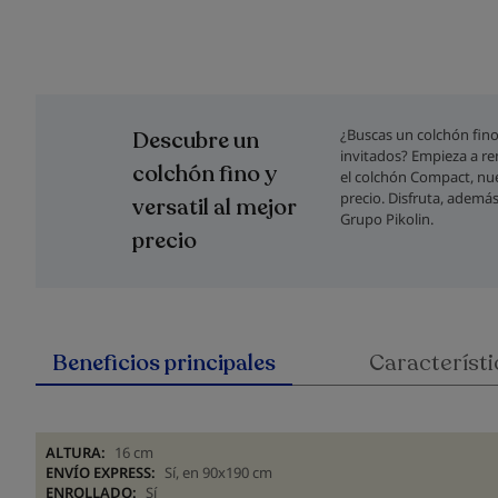
Saltar
al
comienzo
¿Buscas un colchón fino
Descubre un
de
invitados? Empieza a r
la
colchón fino y
el colchón Compact, nue
galería
precio. Disfruta, además
versatil al mejor
de
Grupo Pikolin.
imágenes
precio
Beneficios principales
Característi
ALTURA:
16 cm
ENVÍO EXPRESS:
Sí, en 90x190 cm
ENROLLADO:
Sí