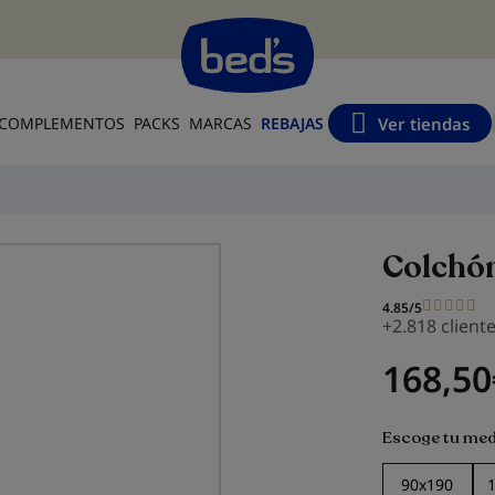
s
Ver tiendas
COMPLEMENTOS
PACKS
MARCAS
REBAJAS
Colchó
4.85/5
+2.818 client
168,50
Escoge tu med
90x190