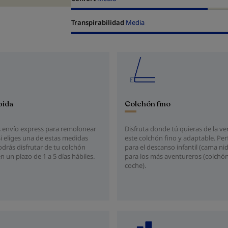
Transpirabilidad
Media
pida
Colchón fino
 envío express para remolonear
Disfruta donde tú quieras de la ve
Si eliges una de estas medidas
este colchón fino y adaptable. Per
drás disfrutar de tu colchón
para el descanso infantil (cama n
un plazo de 1 a 5 días hábiles.
para los más aventureros (colchón
coche).