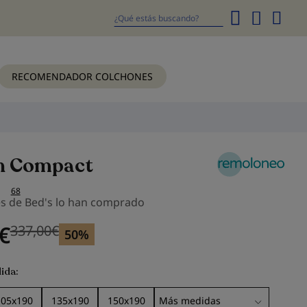
Mi
cesta
Buscar
RECOMENDADOR COLCHONES
n Compact
68
es de Bed's lo han comprado
€
337,00
€
Precio anterior
Precio anterior 337,00
€
50%
ida
105x190
135x190
150x190