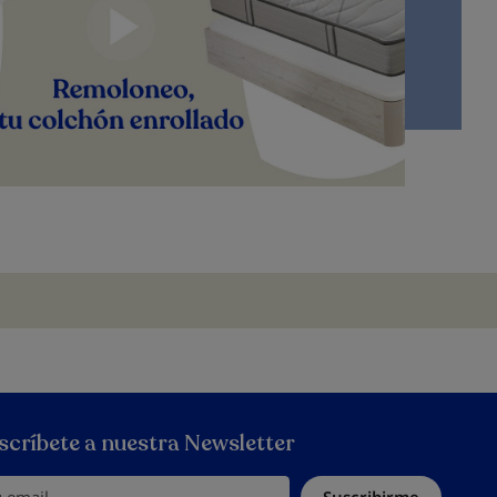
scríbete a nuestra Newsletter
email