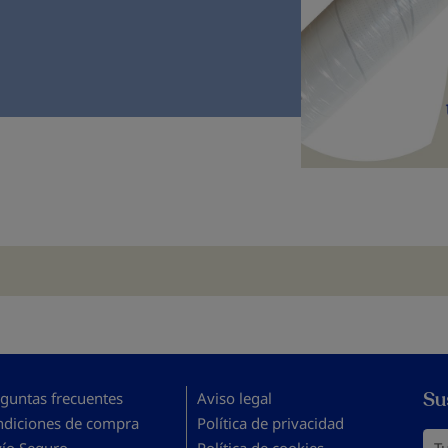
Su
guntas frecuentes
Aviso legal
ndiciones de compra
Política de privacidad
Tu 