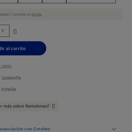
edida? Consulta en
tienda
ir al carrito
LUIDO
E GARANTÍA
 ESPAÑA
er más sobre Remoloneo?
financiación con Cetelem