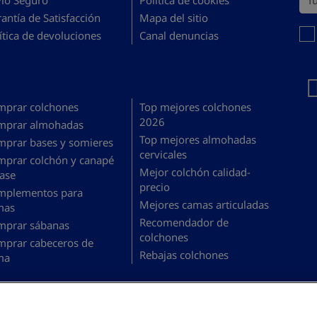
vío Seguro
Política de cookies
antía de Satisfacción
Mapa del sitio
Debe
ítica de devoluciones
Canal denuncias
mprar colchones
Top mejores colchones
2026
mprar almohadas
Top mejores almohadas
mprar bases y somieres
cervicales
mprar colchón y canapé
Mejor colchón calidad-
ase
precio
mplementos para
Mejores camas articuladas
mas
Recomendador de
mprar sábanas
colchones
mprar cabeceros de
Rebajas colchones
ma