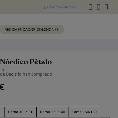
Mi
cesta
Buscar
RECOMENDADOR COLCHONES
 Nórdico Pétalo
9
s de Bed's lo han comprado
€
Cama 105/110
Cama 135/140
Cama 150/160