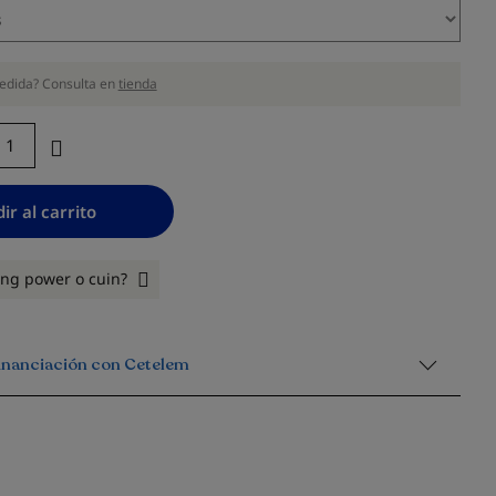
edida? Consulta en
tienda
ir al carrito
ling power o cuin?
financiación con Cetelem