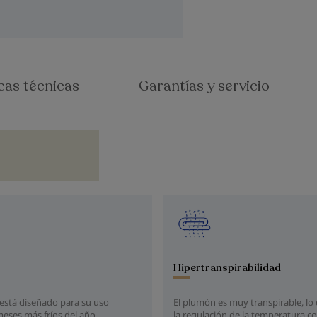
cas técnicas
Garantías y servicio
Hipertranspirabilidad
El plumón es muy transpirable, lo
está diseñado para su uso
la regulación de la temperatura c
eses más fríos del año,