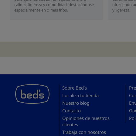
calidez, ligereza y comodidad, destacándose
ofreciendo un
especialmente en climas fríos.
y ligereza.
Sobre Bed’s
Pre
Localiza tu tienda
Co
Nuestro blog
En
Contacto
Gar
Opiniones de nuestros
Pol
clientes
Trabaja con nosotros