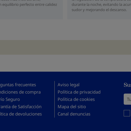
durante la noche, evitando la acu
 equilibrio perfecto entre calidez
sudor y mejorando el descanso.
Su
guntas frecuentes
Aviso legal
ndiciones de compra
Política de privacidad
Tu 
vío Seguro
Política de cookies
antía de Satisfacción
Mapa del sitio
Debe
ítica de devoluciones
Canal denuncias