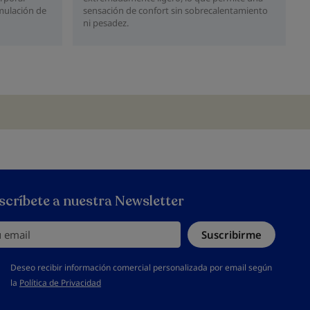
mulación de
sensación de confort sin sobrecalentamiento
ni pesadez.
scríbete a nuestra Newsletter
email
Suscribirme
s aceptar la política de privacidad
Deseo recibir información comercial personalizada por email según
la
Política de Privacidad