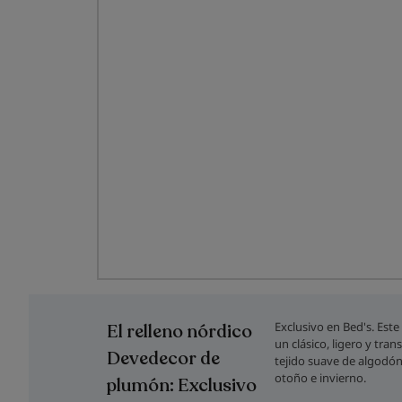
Saltar
al
comienzo
Exclusivo en Bed's. Est
El relleno nórdico
de
un clásico, ligero y tran
la
Devedecor de
tejido suave de algodón
galería
otoño e invierno.
plumón: Exclusivo
de
imágenes