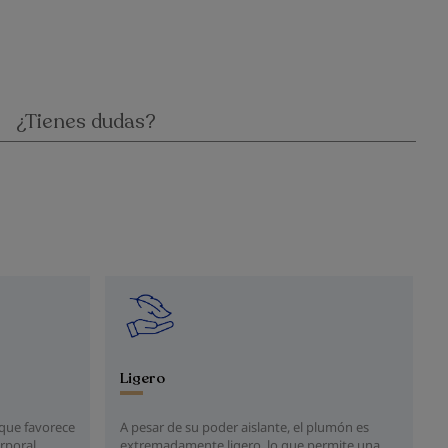
¿Tienes dudas?
Ligero
 que favorece
A pesar de su poder aislante, el plumón es
orporal
extremadamente ligero, lo que permite una