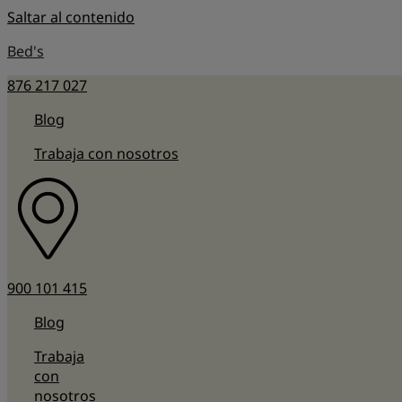
Saltar al contenido
Bed's
876 217 027
Blog
Trabaja con nosotros
900 101 415
Blog
Trabaja
con
nosotros