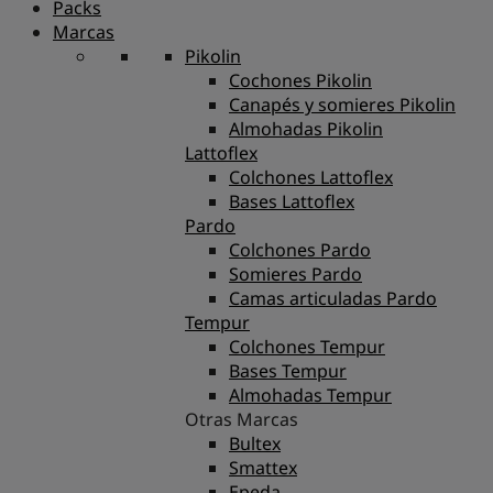
Packs
Marcas
Pikolin
Cochones Pikolin
Canapés y somieres Pikolin
Almohadas Pikolin
Lattoflex
Colchones Lattoflex
Bases Lattoflex
Pardo
Colchones Pardo
Somieres Pardo
Camas articuladas Pardo
Tempur
Colchones Tempur
Bases Tempur
Almohadas Tempur
Otras Marcas
Bultex
Smattex
Epeda