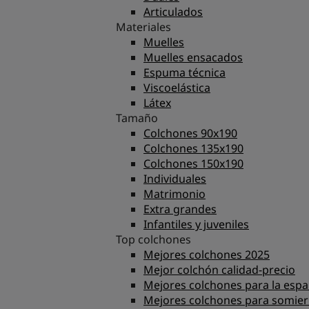
Articulados
Materiales
Muelles
Muelles ensacados
Espuma técnica
Viscoelástica
Látex
Tamaño
Colchones 90x190
Colchones 135x190
Colchones 150x190
Individuales
Matrimonio
Extra grandes
Infantiles y juveniles
Top colchones
Mejores colchones 2025
Mejor colchón calidad-precio
Mejores colchones para la espa
Mejores colchones para somier