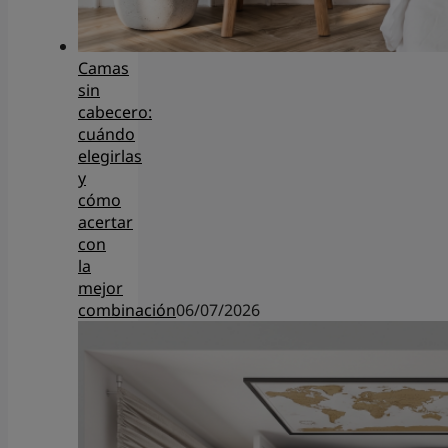
Camas
sin
cabecero:
cuándo
elegirlas
y
cómo
acertar
con
la
mejor
combinación
06/07/2026