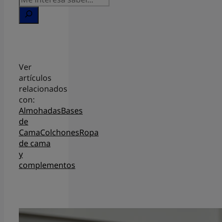
Ver
artículos
relacionados
con:
Almohadas
Bases
de
Cama
Colchones
Ropa
de cama
y
complementos