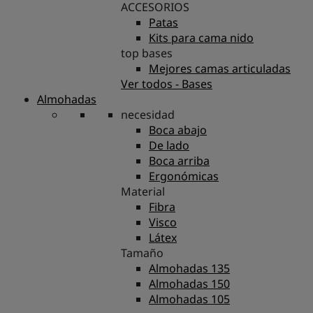
ACCESORIOS
Patas
Kits para cama nido
top bases
Mejores camas articuladas
Ver todos - Bases
Almohadas
necesidad
Boca abajo
De lado
Boca arriba
Ergonómicas
Material
Fibra
Visco
Látex
Tamaño
Almohadas 135
Almohadas 150
Almohadas 105