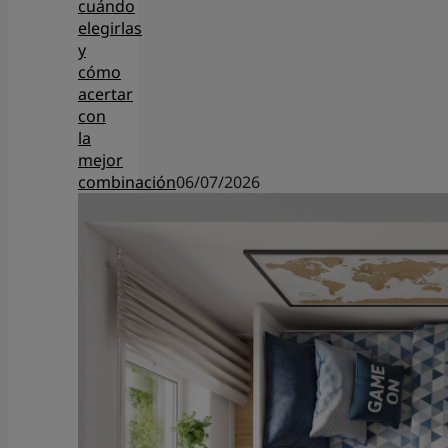
cuándo
elegirlas
y
cómo
acertar
con
la
mejor
combinación
06/07/2026