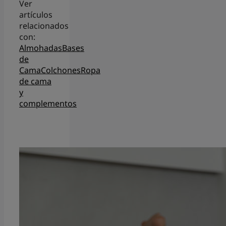
Ver
artículos
relacionados
con:
Almohadas
Bases
de
Cama
Colchones
Ropa
de cama
y
complementos