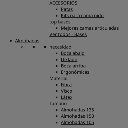
ACCESORIOS
Patas
Kits para cama nido
top bases
Mejores camas articuladas
Ver todos - Bases
Almohadas
necesidad
Boca abajo
De lado
Boca arriba
Ergonómicas
Material
Fibra
Visco
Látex
Tamaño
Almohadas 135
Almohadas 150
Almohadas 105