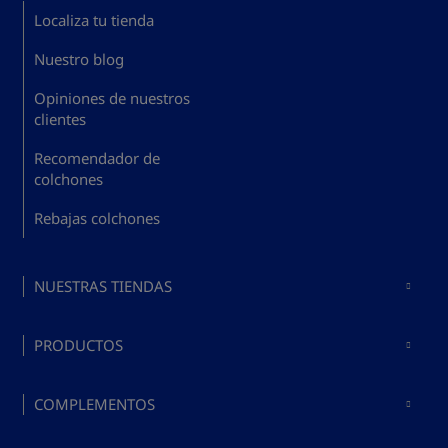
Localiza tu tienda
Nuestro blog
Opiniones de nuestros
clientes
Recomendador de
colchones
Rebajas colchones
NUESTRAS TIENDAS
Colchones en Madrid
PRODUCTOS
Colchones en Barcelona
Comprar colchones
Colchones en Valencia
COMPLEMENTOS
Comprar bases y somieres
Colchones en Málaga
Comprar almohadas