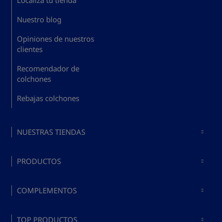
Nuestro blog
Opiniones de nuestros
clientes
Recomendador de
colchones
Rebajas colchones
NUESTRAS TIENDAS
Colchones en Madrid
PRODUCTOS
Colchones en Barcelona
Comprar colchones
Colchones en Valencia
COMPLEMENTOS
Comprar bases y somieres
Colchones en Málaga
Comprar almohadas
Comprar colchón y canapé
TOP PRODUCTOS