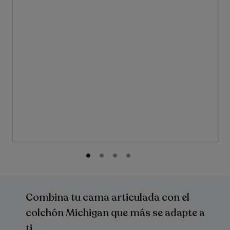
imágenes
Saltar
al
comienzo
Combina tu cama articulada con el
de
la
colchón Michigan que más se adapte a
galería
ti
de