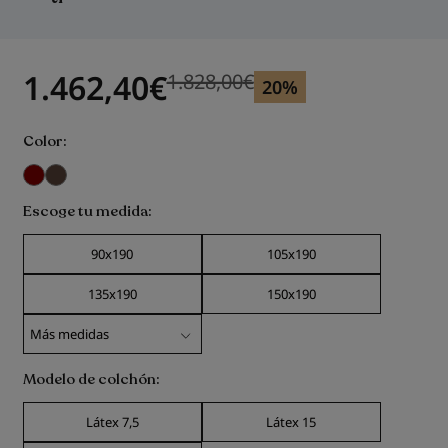
imágenes
1.462,40
€
1.828,00
€
Precio anterior
Precio anterior 1.828,00
€
20%
Color
Escoge tu medida
90x190
105x190
135x190
150x190
Modelo de colchón
Látex 7,5
Látex 15