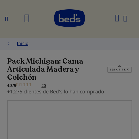
Buscar
Mi
cesta
Inicio
Pack Michigan: Cama
Articulada Madera y
Colchón
4.8/5
20
+1.275 clientes de Bed's lo han comprado
Saltar
al
final
de
la
galería
de