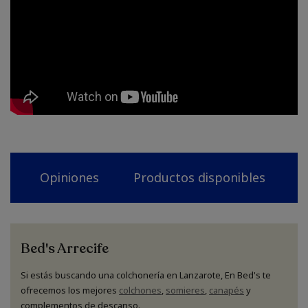
Opiniones
Productos disponibles
N
Bed's Arrecife
Si estás buscando una colchonería en Lanzarote, En Bed's te
ofrecemos los mejores
colchones
,
somieres
,
canapés
y
complementos de descanso.