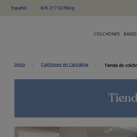
Español
876 217 027
Blog
COLCHONES
BASES
Inicio
Colchones en Cantabria
Tienda de colch
Tiend