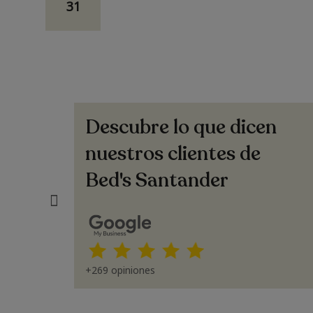
31
Descubre lo que dicen
Sara
abilidad en
Buenísima atención, muy buenas explicaciones
nuestros clientes de
antander
Super contentos con Carmen.. (Translated by
Bed's Santander
the great
Google) Excellent service, very good
e service
explanations. We're very happy with Carmen
ntander
+269 opiniones