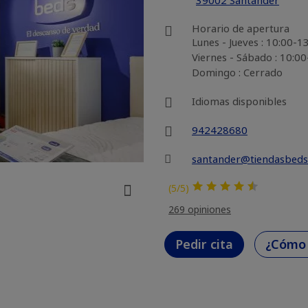
39002 Santander
Horario de apertura
Lunes - Jueves : 10:00-
Viernes - Sábado : 10:0
Domingo : Cerrado
Idiomas disponibles
942428680
santander@tiendasbeds
(5/5)
269 opiniones
Pedir cita
¿Cómo 