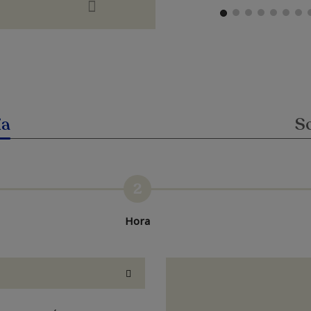
ia
So
2
Hora