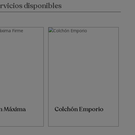
rvicios disponibles
n Máxima
Colchón Emporio
C
V