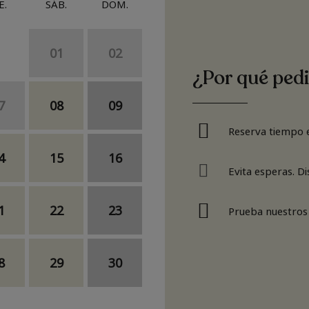
E.
SÁB.
DOM.
01
02
¿Por qué pedi
7
08
09
Reserva tiempo e
4
15
16
Evita esperas. D
1
22
23
Prueba nuestros
8
29
30