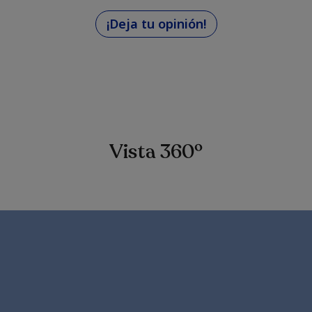
¡Deja tu opinión!
Vista 360º