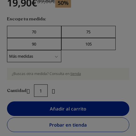
19,90
€
39,80
€
Precio anterior
Precio anterior 39,80
€
50%
Escoge tu medida
70
75
90
105
¿Buscas otra medida? Consulta en
tienda
Cantidad
Añadir al carrito
Probar en tienda