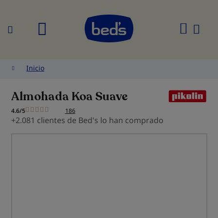
Buscar
Mi
cesta
Inicio
Almohada Koa Suave
4.6/5
186
+2.081 clientes de Bed's lo han comprado
Saltar
al
final
de
la
galería
de
imágenes