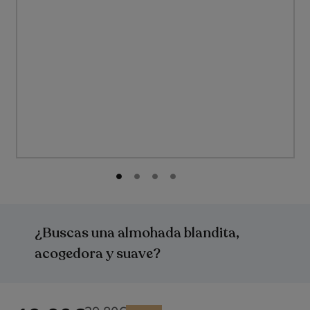
Saltar
al
comienzo
¿Buscas una almohada blandita,
de
la
acogedora y suave?
galería
de
imágenes