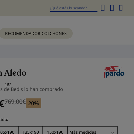
Mi
cesta
Buscar
RECOMENDADOR COLCHONES
n Aledo
187
es de Bed's lo han comprado
€
769,00
€
Precio anterior
Precio anterior 769,00
€
20%
ida
105x190
135x190
150x190