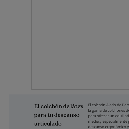
Saltar
al
comienzo
El colchón Aledo de Pa
El colchón de látex
de
la gama de colchones d
la
para tu descanso
para ofrecer un equilibr
galería
media,y especialmente
articulado
de
descanso ergonómico y 
imágenes