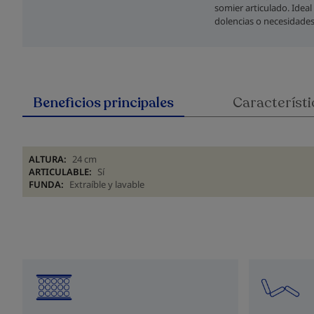
somier articulado. Idea
dolencias o necesidades
Beneficios principales
Característi
ALTURA:
24 cm
ARTICULABLE:
Sí
FUNDA:
Extraíble y lavable