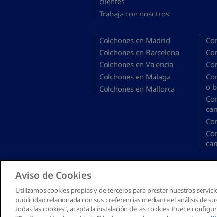
clientes
Trabaja con nosotros
Colchones en Madrid
Co
Colchones en Barcelona
Co
Colchones en Valencia
Co
Colchones en Málaga
Co
o b
Colchones en Mallorca
Co
ca
Co
Co
ca
Aviso de Cookies
Utilizamos cookies propias y de terceros para prestar nuestros servici
publicidad relacionada con sus preferencias mediante el análisis de su
todas las cookies", acepta la instalación de las cookies. Puede configur