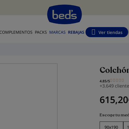
s
Ver tiendas
COMPLEMENTOS
PACKS
MARCAS
REBAJAS
Colchó
4.85/5
+3.649 client
615,20
Escoge tu med
90x190