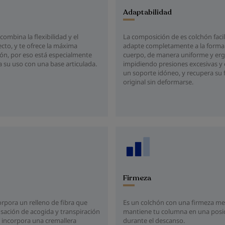
Adaptabilidad
La composición de es colchón facil
combina la flexibilidad y el
adapte completamente a la forma
cto, y te ofrece la máxima
cuerpo, de manera uniforme y er
ión, por eso está especialmente
impidiendo presiones excesivas y
 su uso con una base articulada.
un soporte idóneo, y recupera su
original sin deformarse.
Firmeza
rpora un relleno de fibra que
Es un colchón con una firmeza me
nsación de acogida y transpiración
mantiene tu columna en una posic
e incorpora una cremallera
durante el descanso.