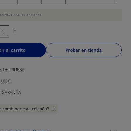
edida? Consulta en
tienda
ir al carrito
Probar en tienda
S DE PRUEBA
LUIDO
E GARANTÍA
e combinar este colchón?