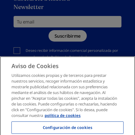
Política de privacidad
Newsletter
Política de devoluciones
Política de cookies
Tu email
Mapa del sitio
Suscribirme
Canal denuncias
Debes aceptar la política de privacidad
Deseo recibir información comercial personalizada por
email según la
Política de Privacidad
Aviso de Cookies
Utilizamos cookies propias y de terceros para prestar
nuestros servicios, recoger información estadística y
mostrarle publicidad relacionada con sus preferencias
mediante el análisis de sus hábitos de navegación. Al
pinchar en "Aceptar todas las cookies", acepta la instalación
de las cookies. Puede configurarlas o rechazarlas, haciendo
click en "Configuración de cookies". Si lo desea, puede
consultar nuestra
política de cookies
Configuración de cookies