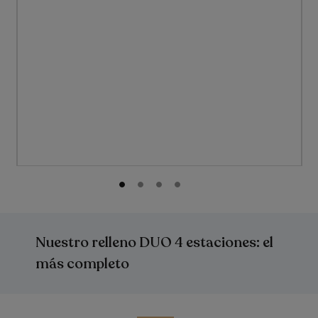
Saltar
al
comienzo
Nuestro relleno DUO 4 estaciones: el
de
la
más completo
galería
de
imágenes