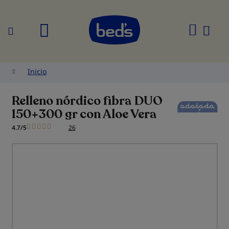
Buscar
Mi
cesta
Inicio
Relleno nórdico fibra DUO
150+300 gr con Aloe Vera
4.7/5
26
Saltar
al
final
de
la
galería
de
imágenes