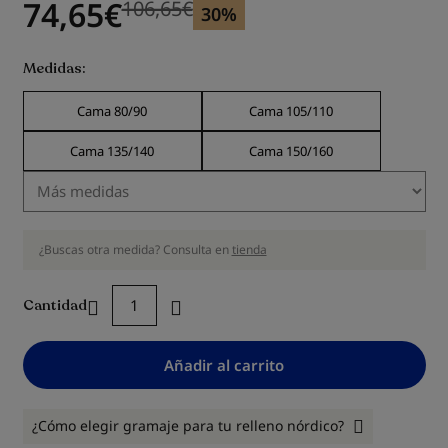
74,65
€
106,65
€
Precio anterior
Precio anterior 106,65
€
30%
Medidas
Cama 80/90
Cama 105/110
Cama 135/140
Cama 150/160
¿Buscas otra medida? Consulta en
tienda
Cantidad
Añadir al carrito
¿Cómo elegir gramaje para tu relleno nórdico?