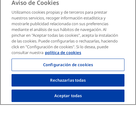
Aviso de Cookies
Tu email
Mapa del sitio
Utilizamos cookies propias y de terceros para prestar
nuestros servicios, recoger información estadística y
Suscribirme
Canal denuncias
mostrarle publicidad relacionada con sus preferencias
mediante el análisis de sus hábitos de navegación. Al
pinchar en "Aceptar todas las cookies", acepta la instalación
Debes aceptar la política de privacidad
Deseo recibir información comercial personalizada por
de las cookies. Puede configurarlas o rechazarlas, haciendo
email según la
Política de Privacidad
click en "Configuración de cookies". Si lo desea, puede
consultar nuestra
política de cookies
Configuración de cookies
Rechazarlas todas
Aceptar todas