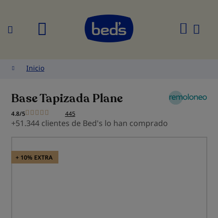
Buscar
Mi
cesta
Inicio
Base Tapizada Plane
4.8/5
445
+51.344 clientes de Bed's lo han comprado
Saltar
al
+ 10% EXTRA
final
de
la
galería
de
imágenes