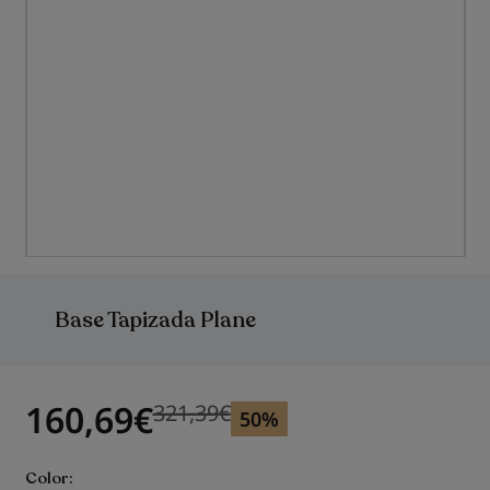
Saltar
al
comienzo
Base Tapizada Plane
de
la
galería
de
imágenes
160,69
€
321,39
€
Precio anterior
Precio anterior 321,39
€
50%
Color