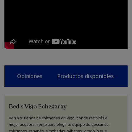
Opiniones
Productos disponibles
N
Bed's Vigo Echegaray
Ven a tu tienda de colchones en Vigo, donde recibirás el
mejor asesoramiento para elegir tu equipo de descanso:
colchones, canapés, almohadas, sábanas, y todo lo que