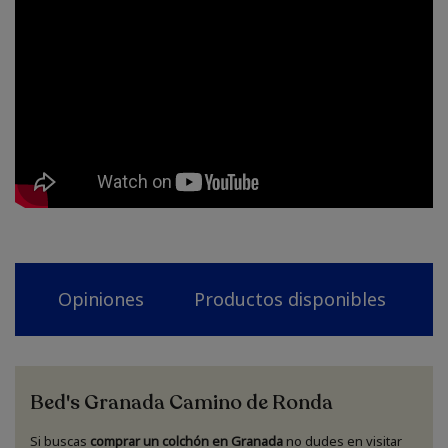
Opiniones
Productos disponibles
N
Bed's Granada Camino de Ronda
Si buscas
comprar un colchón en Granada
no dudes en visitar