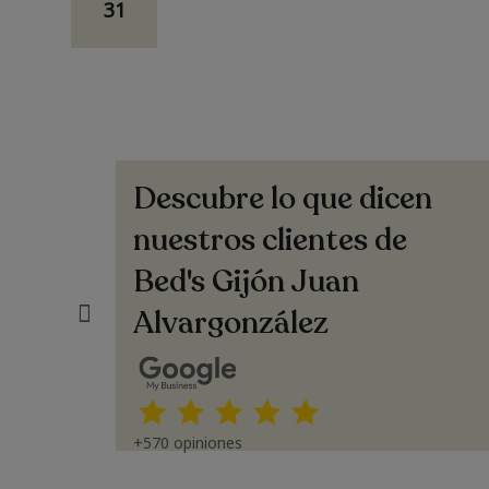
31
Descubre lo que dicen
santos ruiz
dable . Una
Una atención excelente!! (Translated by Google)
nuestros clientes de
Excellent service!!
Bed's Gijón Juan
riendly. A
Alvargonzález
+570 opiniones