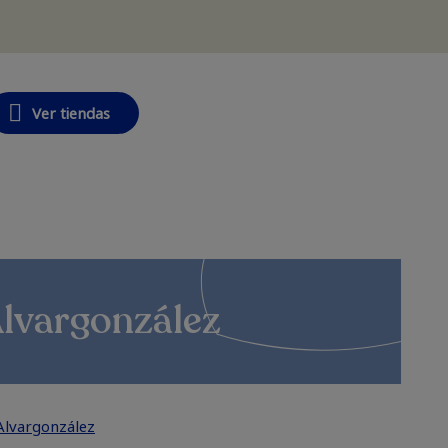
Ver tiendas
Alvargonzález
 Alvargonzález