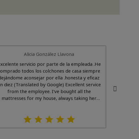
Alicia González Llavona
xcelente servicio por parte de la empleada .He
Muy S
comprado todos los colchones de casa siempre
Recomendable (Translat
dejándome aconsejar por ella .honesta y eficaz
sati
 (Translated by Google) Excellent service
from the employee. I've bought all the
mattresses for my house, always taking her
advice. Honest and efficient, a ten out of ten!