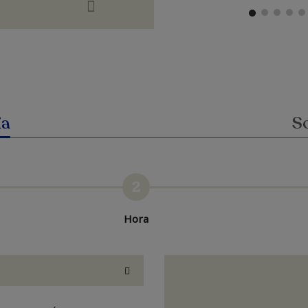
ia
So
2
Hora