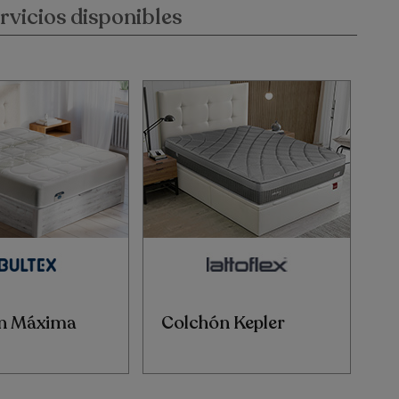
rvicios disponibles
n Máxima
Colchón Kepler
C