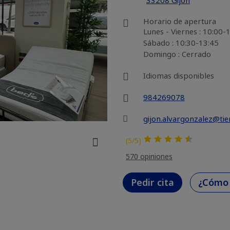
33208 Gijón
Horario de apertura
Lunes - Viernes : 10:00
Sábado : 10:30-13:45
Domingo : Cerrado
Idiomas disponibles
984269078
gijon.alvargonzalez@ti
(5/5)
570 opiniones
Pedir cita
¿Cómo 