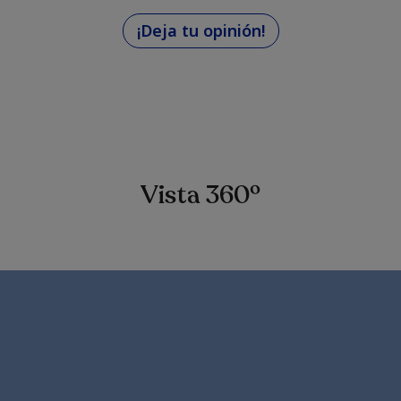
¡Deja tu opinión!
Vista 360º