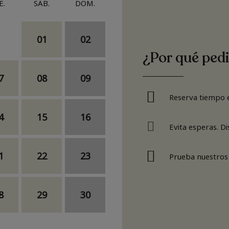
E.
SÁB.
DOM.
01
02
¿Por qué pedi
7
08
09
Reserva tiempo e
4
15
16
Evita esperas. D
1
22
23
Prueba nuestros
8
29
30