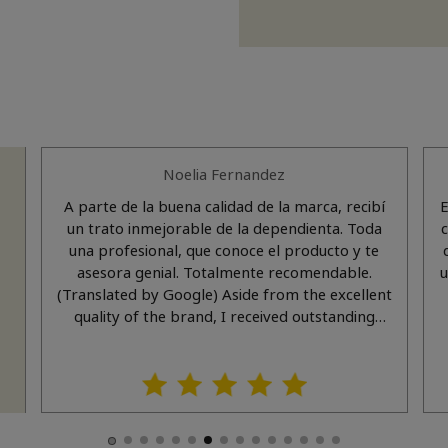
Noelia Fernandez
A parte de la buena calidad de la marca, recibí
E
un trato inmejorable de la dependienta. Toda
una profesional, que conoce el producto y te
asesora genial. Totalmente recomendable.
un diez
(Translated by Google) Aside from the excellent
quality of the brand, I received outstanding
service from the sales assistant. A true
professional who knows the product inside and
out and gives great advice. Highly
recommended.