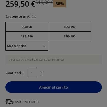
259,50 €
519,00 €
Precio anterior
50%
Escoge tu medida
90x190
105x190
135x190
150x190
¿Buscas otra medida? Consulta en
tienda
Cantidad
Añadir al carrito
ENVÍO INCLUIDO