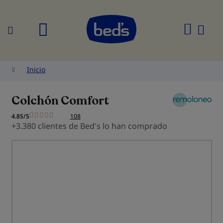
Buscar
Mi
cesta
Inicio
Colchón Comfort
4.85/5
108
+3.380 clientes de Bed's lo han comprado
Saltar
al
final
de
la
galería
de
imágenes