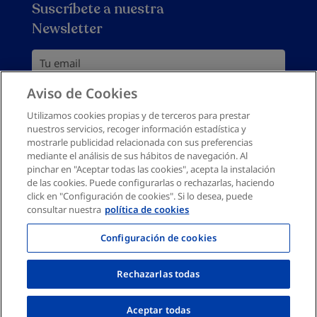
Garantía de Satisfacción
Suscríbete a nuestra
Política de privacidad
Newsletter
Política de devoluciones
Política de cookies
Tu email
Mapa del sitio
Aviso de Cookies
Suscribirme
Canal denuncias
Utilizamos cookies propias y de terceros para prestar
nuestros servicios, recoger información estadística y
Debes aceptar la política de privacidad
Deseo recibir información comercial personalizada por
mostrarle publicidad relacionada con sus preferencias
email según la
Política de Privacidad
mediante el análisis de sus hábitos de navegación. Al
pinchar en "Aceptar todas las cookies", acepta la instalación
de las cookies. Puede configurarlas o rechazarlas, haciendo
click en "Configuración de cookies". Si lo desea, puede
consultar nuestra
política de cookies
Configuración de cookies
Rechazarlas todas
Aceptar todas