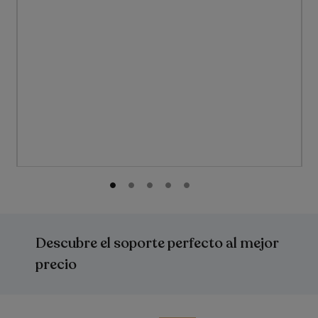
Saltar
al
comienzo
Descubre el soporte perfecto al mejor
de
la
precio
galería
de
imágenes