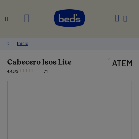
Buscar
Mi
cesta
Inicio
Cabecero Isos Lite
4.45/5
71
Saltar
al
final
de
la
galería
de
imágenes