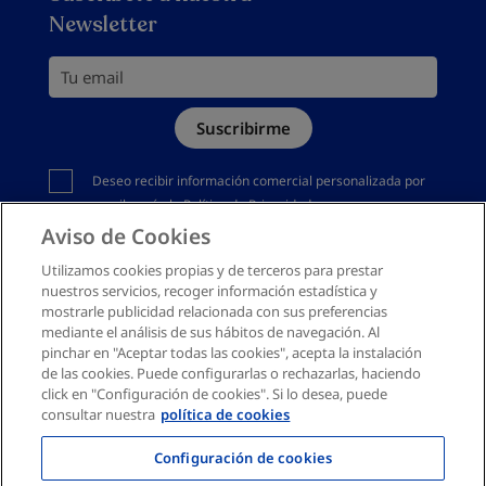
Política de privacidad
Newsletter
Política de devoluciones
Política de cookies
Tu email
Mapa del sitio
Suscribirme
Canal denuncias
Debes aceptar la política de privacidad
Deseo recibir información comercial personalizada por
email según la
Política de Privacidad
Aviso de Cookies
Utilizamos cookies propias y de terceros para prestar
nuestros servicios, recoger información estadística y
mostrarle publicidad relacionada con sus preferencias
mediante el análisis de sus hábitos de navegación. Al
pinchar en "Aceptar todas las cookies", acepta la instalación
de las cookies. Puede configurarlas o rechazarlas, haciendo
click en "Configuración de cookies". Si lo desea, puede
consultar nuestra
política de cookies
Configuración de cookies