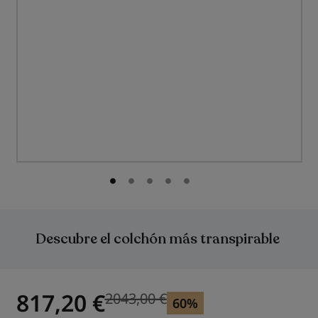
Saltar
al
comienzo
Descubre el colchón más transpirable
de
la
galería
de
imágenes
817,20 €
2043,00 €
Precio anterior
60%