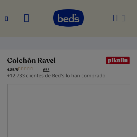
Buscar
Mi
cesta
Colchón Ravel
4.85/5
655
+12.733 clientes de Bed's lo han comprado
Saltar
al
final
de
la
galería
de
imágenes