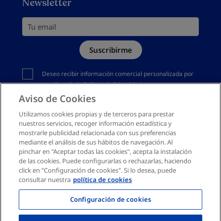
Newsletter
Política de devoluciones
Política de cookies
Tu email
Mapa del sitio
Suscribirme
Canal denuncias
Debes aceptar la política de privacidad
Deseo recibir información comercial personalizada por
email según la
Política de Privacidad
Aviso de Cookies
Utilizamos cookies propias y de terceros para prestar
nuestros servicios, recoger información estadística y
mostrarle publicidad relacionada con sus preferencias
mediante el análisis de sus hábitos de navegación. Al
pinchar en "Aceptar todas las cookies", acepta la instalación
de las cookies. Puede configurarlas o rechazarlas, haciendo
click en "Configuración de cookies". Si lo desea, puede
consultar nuestra
política de cookies
Configuración de cookies