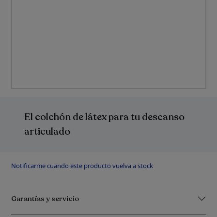
Saltar
al
comienzo
El colchón de látex para tu descanso
de
la
articulado
galería
de
imágenes
Notificarme cuando este producto vuelva a stock
Garantías y servicio