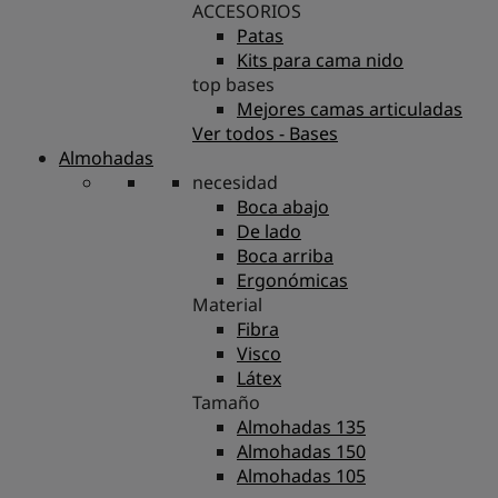
ACCESORIOS
Patas
Kits para cama nido
top bases
Mejores camas articuladas
Ver todos - Bases
Almohadas
necesidad
Boca abajo
De lado
Boca arriba
Ergonómicas
Material
Fibra
Visco
Látex
Tamaño
Almohadas 135
Almohadas 150
Almohadas 105