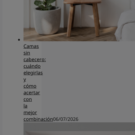
Camas
sin
cabecero:
cuándo
elegirlas
y
cómo
acertar
con
la
mejor
combinación
06/07/2026