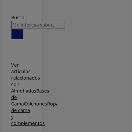
Buscar
Ver
artículos
relacionados
con:
Almohadas
Bases
de
Cama
Colchones
Ropa
de cama
y
complementos