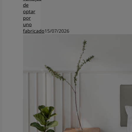
de
optar
por
uno
fabricado
15/07/2026