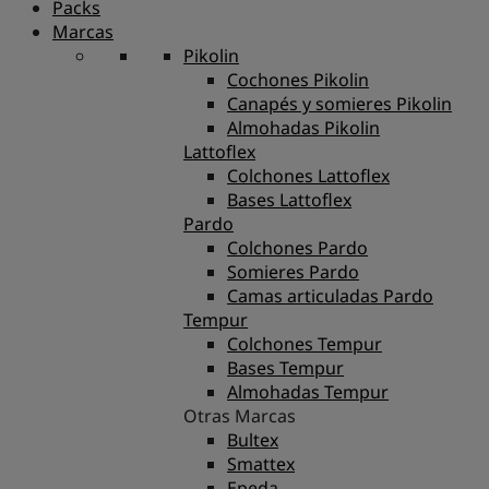
Packs
Marcas
Pikolin
Cochones Pikolin
Canapés y somieres Pikolin
Almohadas Pikolin
Lattoflex
Colchones Lattoflex
Bases Lattoflex
Pardo
Colchones Pardo
Somieres Pardo
Camas articuladas Pardo
Tempur
Colchones Tempur
Bases Tempur
Almohadas Tempur
Otras Marcas
Bultex
Smattex
Epeda