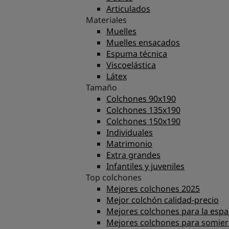
Articulados
Materiales
Muelles
Muelles ensacados
Espuma técnica
Viscoelástica
Látex
Tamaño
Colchones 90x190
Colchones 135x190
Colchones 150x190
Individuales
Matrimonio
Extra grandes
Infantiles y juveniles
Top colchones
Mejores colchones 2025
Mejor colchón calidad-precio
Mejores colchones para la espa
Mejores colchones para somier