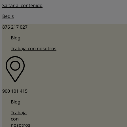
Saltar al contenido
Bed's
876 217 027
Blog
Trabaja con nosotros
900 101 415
Blog
Trabaja
con
nosotros