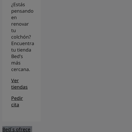
¿Estás
pensando
en
renovar
tu
colchón?
Encuentra
tu tienda
Bed’s
más
cercana.
Ver
tiendas
Pedir
cita
Bed´s ofrece