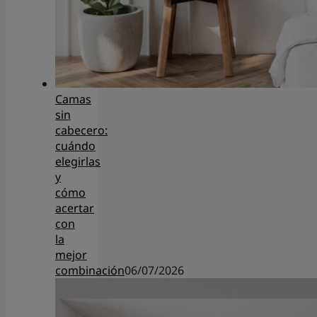
Camas
sin
cabecero:
cuándo
elegirlas
y
cómo
acertar
con
la
mejor
combinación
06/07/2026