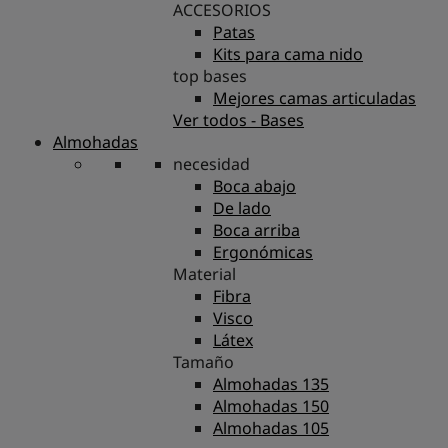
ACCESORIOS
Patas
Kits para cama nido
top bases
Mejores camas articuladas
Ver todos - Bases
Almohadas
necesidad
Boca abajo
De lado
Boca arriba
Ergonómicas
Material
Fibra
Visco
Látex
Tamaño
Almohadas 135
Almohadas 150
Almohadas 105