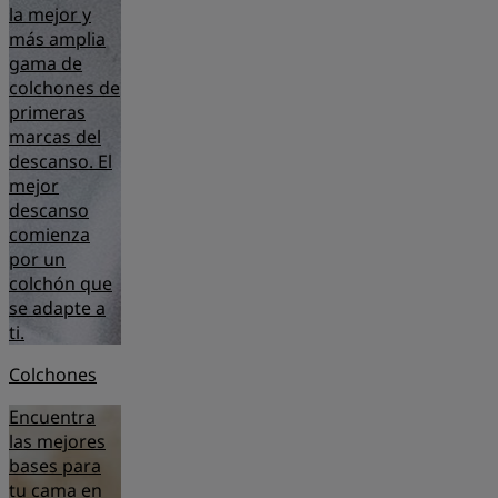
la mejor y
más amplia
gama de
colchones de
primeras
marcas del
descanso. El
mejor
descanso
comienza
por un
colchón que
se adapte a
ti.
Colchones
Encuentra
las mejores
bases para
tu cama en