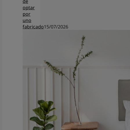
de
optar
por
uno
fabricado
15/07/2026