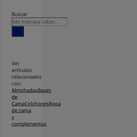
Buscar
Ver
artículos
relacionados
con:
Almohadas
Bases
de
Cama
Colchones
Ropa
de cama
y
complementos